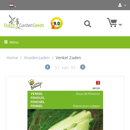
9.0
Menu
Home
/
Kruidenzaden
/
Venkel Zaden
51
van
53