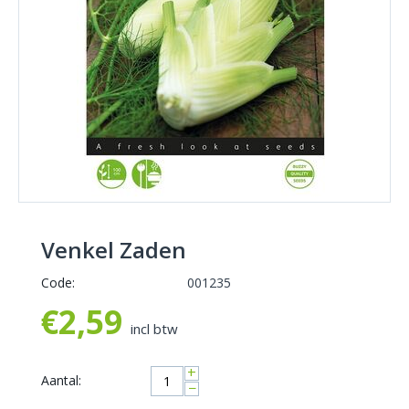
Venkel Zaden
Code:
001235
€
2,59
incl btw
+
Aantal:
−