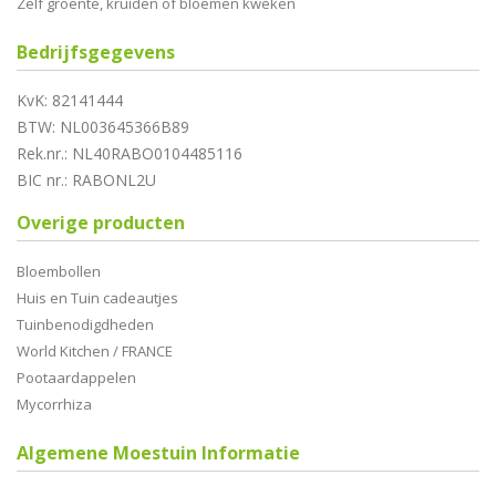
Zelf groente, kruiden of bloemen kweken
Bedrijfsgegevens
KvK: 82141444
BTW: NL003645366B89
Rek.nr.: NL40RABO0104485116
BIC nr.: RABONL2U
Overige producten
Bloembollen
Huis en Tuin cadeautjes
Tuinbenodigdheden
World Kitchen / FRANCE
Pootaardappelen
Mycorrhiza
Algemene Moestuin Informatie