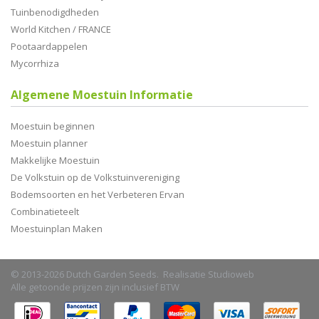
Tuinbenodigdheden
World Kitchen / FRANCE
Pootaardappelen
Mycorrhiza
Algemene Moestuin Informatie
Moestuin beginnen
Moestuin planner
Makkelijke Moestuin
De Volkstuin op de Volkstuinvereniging
Bodemsoorten en het Verbeteren Ervan
Combinatieteelt
Moestuinplan Maken
© 2013-2026 Dutch Garden Seeds. Realisatie
Studioweb
Alle getoonde prijzen zijn inclusief BTW