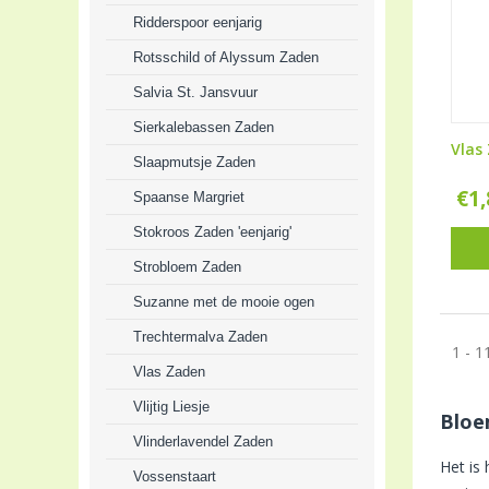
Ridderspoor eenjarig
Rotsschild of Alyssum Zaden
Salvia St. Jansvuur
Sierkalebassen Zaden
Vlas 
Slaapmutsje Zaden
€
1
Spaanse Margriet
Stokroos Zaden 'eenjarig'
Strobloem Zaden
Suzanne met de mooie ogen
Trechtermalva Zaden
1 - 1
Vlas Zaden
Vlijtig Liesje
Bloe
Vlinderlavendel Zaden
Het is
Vossenstaart