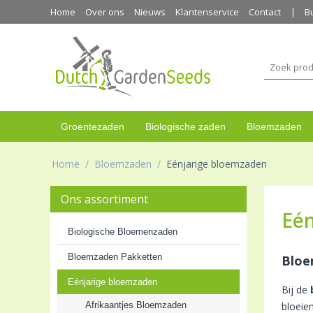
Home
Over ons
Nieuws
Klantenservice
Contact
B
Groentezaden
Biologische zaden
Bloemzaden
Home
/
Bloemzaden
/
Eénjarige bloemzaden
Ons assortiment
Eé
Biologische Bloemenzaden
Bloemzaden Pakketten
Bloe
Eénjarige bloemzaden
Bij de
Afrikaantjes Bloemzaden
bloeien