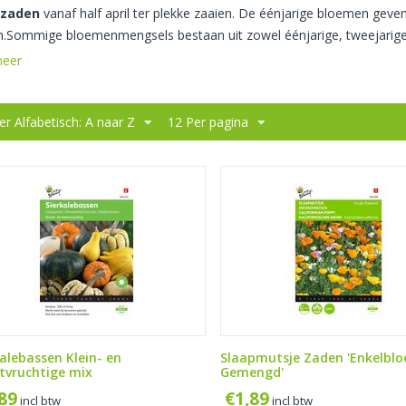
zaden
vanaf half april ter plekke zaaien. De éénjarige bloemen geven
.Sommige bloemenmengsels bestaan uit zowel éénjarige, tweejarige
meer
er Alfabetisch: A naar Z
12 Per pagina
kalebassen Klein- en
Slaapmutsje Zaden 'Enkelbl
tvruchtige mix
Gemengd'
,89
€
1,89
incl btw
incl btw