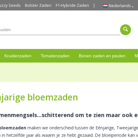
uzzy Seeds
Bolster Zaden
F1-Hybride Zaden
Nederlands
Kruidenzaden
Tomatenzaden
Bonen zaden en peulen
M
njarige bloemzaden
menmengsels...schitterend om te zien maar ook een
bloemzaden
maken we onderscheid tussen de Eénjarige, Tweejarige
 in hetzelfde jaar als waarin je ze hebt gezaaid. De bloeiperiode kan vr