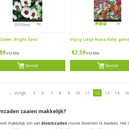
Zaden 'Bright Eyes'
Vlijtig Liesje Nana Baby gem
,89
€
2,59
incl btw
incl btw
Bestel
Bestel
1
Vorige
5
6
7
8
9
10
11
12
13
14
V
mzaden zaaien makkelijk?
 heel makkelijk om van
bloemzaden
mooie bloemen te kweken. Het is e