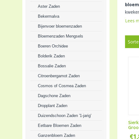
bloem
Aster Zaden
kweken
Bekermalva
Lees 
Bijenvoer bloemenzaden
Bloemenzaden Mengsels
Sorte
Boeren Orchidee
Bolderik Zaden
Bossalie Zaden
Citroenbergamot Zaden
Cosmos of Cosmea Zaden
Dagschone Zaden
Dropplant Zaden
Duizendschoon Zaden '1-jarig'
Sier
Eetbare Bloemen Zaden
Groo
€
1
Ganzenbloem Zaden