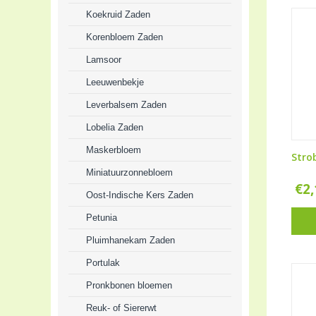
Koekruid Zaden
Korenbloem Zaden
Lamsoor
Leeuwenbekje
Leverbalsem Zaden
Lobelia Zaden
Maskerbloem
Str
Miniatuurzonnebloem
€
2
Oost-Indische Kers Zaden
Petunia
Pluimhanekam Zaden
Portulak
Pronkbonen bloemen
Reuk- of Siererwt