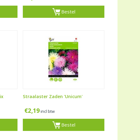
Bestel
ix
Straalaster Zaden 'Unicum'
€
2,19
incl btw
Bestel