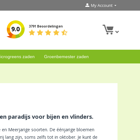
My Account
3791 Beoordelingen
9.0
icrogreens zaden
Groenbemester zaden
 paradijs voor bijen en vlinders.
 en Meerjarige soorten. De éénjarige bloemen
ij lang zijn, soms zelfs tot in oktober. Je kunt de