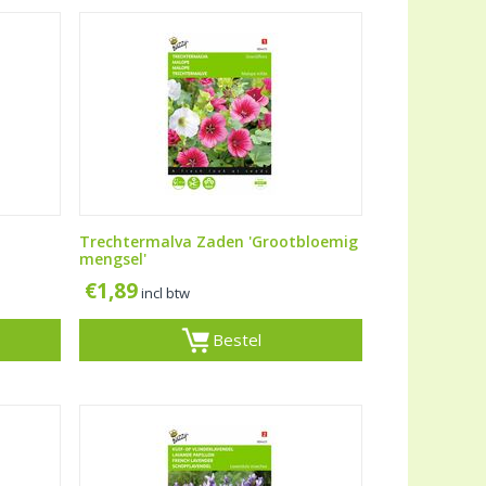
Trechtermalva Zaden 'Grootbloemig
mengsel'
€
1,89
incl btw
Bestel