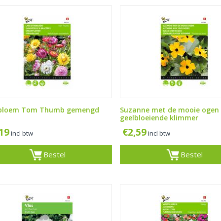
obloem Tom Thumb gemengd
Suzanne met de mooie ogen
geelbloeiende klimmer
,19
€
2,59
incl btw
incl btw
Bestel
Bestel