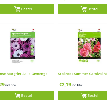
Bestel
Bestel
nse Margriet Akila Gemengd
Stokroos Summer Carnival M
,29
€
2,19
incl btw
incl btw
Bestel
Bestel