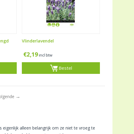
engd
Vlinderlavendel
€
2,19
incl btw
Bestel
olgende
igenlijk alleen belangrijk om ze niet te vroeg te