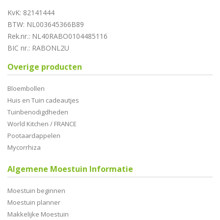
KvK: 82141444
BTW: NL003645366B89
Rek.nr.: NL40RABO0104485116
BIC nr.: RABONL2U
Overige producten
Bloembollen
Huis en Tuin cadeautjes
Tuinbenodigdheden
World Kitchen / FRANCE
Pootaardappelen
Mycorrhiza
Algemene Moestuin Informatie
Moestuin beginnen
Moestuin planner
Makkelijke Moestuin