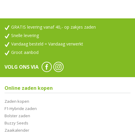
GRATIS levering vanaf 40,- op zakjes zaden
Snelle levering
Vandaag besteld = Vandaag verwerkt
Groot aanbod
VOLG ONS VIA
Online zaden kopen
Zaden kopen
F1-Hybride zaden
Bolster zaden
Buzzy Seeds
Zaaikalender