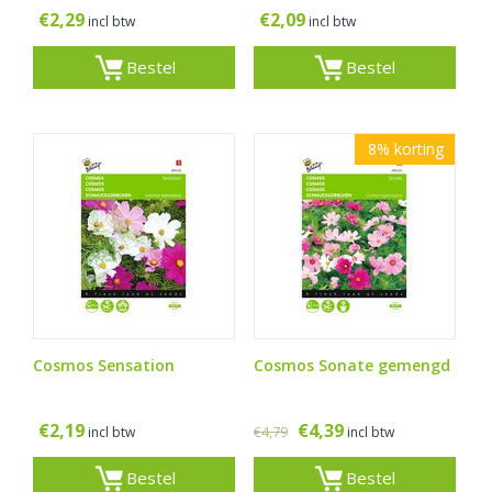
€
2,29
€
2,09
incl btw
incl btw
Bestel
Bestel
8%
korting
Cosmos Sensation
Cosmos Sonate gemengd
€
2,19
€
4,39
€
4,79
incl btw
incl btw
Bestel
Bestel