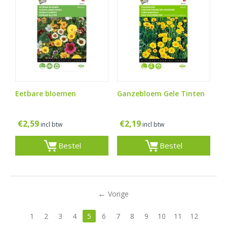
Eetbare bloemen
Ganzebloem Gele Tinten
€
2,59
€
2,19
incl btw
incl btw
Bestel
Bestel
Vorige
1
2
3
4
5
6
7
8
9
10
11
12