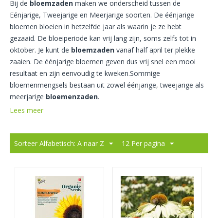
Bij de
bloemzaden
maken we onderscheid tussen de
Eénjarige, Tweejarige en Meerjarige soorten. De éénjarige
bloemen bloeien in hetzelfde jaar als waarin je ze hebt
gezaaid. De bloeiperiode kan vrij lang zijn, soms zelfs tot in
oktober. Je kunt de
bloemzaden
vanaf half april ter plekke
zaaien. De éénjarige bloemen geven dus vrij snel een mooi
resultaat en zijn eenvoudig te kweken.Sommige
bloemenmengsels bestaan uit zowel éénjarige, tweejarige als
meerjarige
bloemenzaden
.
Lees meer
Sorteer Alfabetisch: A naar Z
12 Per pagina