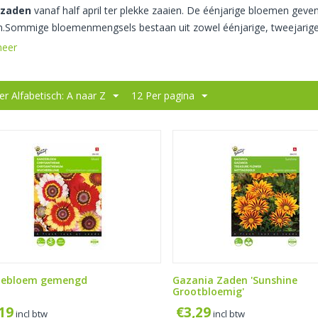
zaden
vanaf half april ter plekke zaaien. De éénjarige bloemen geven
.Sommige bloemenmengsels bestaan uit zowel éénjarige, tweejarige
meer
er Alfabetisch: A naar Z
12 Per pagina
zebloem gemengd
Gazania Zaden 'Sunshine
Grootbloemig'
,19
€
3,29
incl btw
incl btw