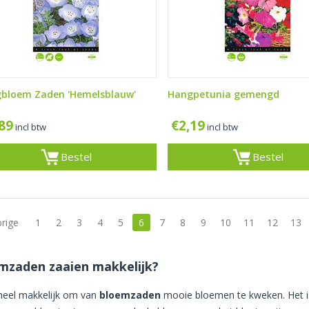
bloem Zaden 'Hemelsblauw'
Hangpetunia gemengd
,89
€
2,19
incl btw
incl btw
Bestel
Bestel
orige
1
2
3
4
5
6
7
8
9
10
11
12
13
mzaden zaaien makkelijk?
 heel makkelijk om van
bloemzaden
mooie bloemen te kweken. Het is e