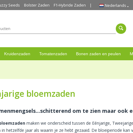
uzzy Seeds
Bolster Zaden
F1-Hybride Zaden
Nederlands
Kruidenzaden
Tomatenzaden
Bonen zaden en peulen
M
njarige bloemzaden
menmengsels...schitterend om te zien maar ook een
bloemzaden
maken we onderscheid tussen de Eénjarige, Tweejarige
 in hetzelfde jaar als waarin je ze hebt gezaaid. De bloeiperiode kan vr