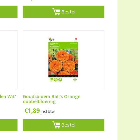
Bestel
en Wit'
Goudsbloem Ball's Orange
dubbelbloemig
€
1,89
incl btw
Bestel