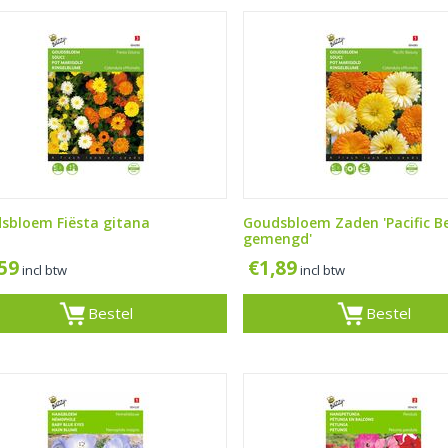
sbloem Fiësta gitana
Goudsbloem Zaden 'Pacific B
gemengd'
,59
€
1,89
incl btw
incl btw
Bestel
Bestel