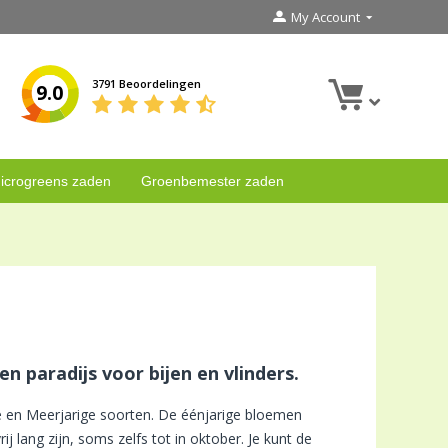
My Account
3791 Beoordelingen
9.0
icrogreens zaden
Groenbemester zaden
 paradijs voor bijen en vlinders.
 en Meerjarige soorten. De éénjarige bloemen
ij lang zijn, soms zelfs tot in oktober. Je kunt de