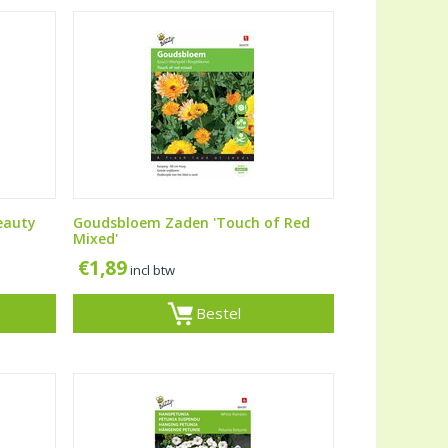
eauty
Goudsbloem Zaden 'Touch of Red
Mixed'
€
1,89
incl btw
Bestel