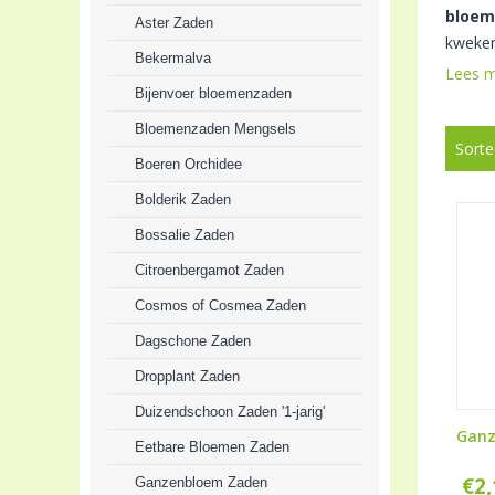
bloem
Aster Zaden
kweken
Bekermalva
Lees 
Bijenvoer bloemenzaden
Bloemenzaden Mengsels
Sorte
Boeren Orchidee
Bolderik Zaden
Bossalie Zaden
Citroenbergamot Zaden
Cosmos of Cosmea Zaden
Dagschone Zaden
Dropplant Zaden
Duizendschoon Zaden '1-jarig'
Gan
Eetbare Bloemen Zaden
€
2
Ganzenbloem Zaden