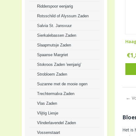
Ridderspoor eenjarig
Rotsschild of Alyssum Zaden
Salvia St. Jansvuur
Sierkalebassen Zaden
Haag
Slaapmutsje Zaden
€
1
Spaanse Margriet
Stokroos Zaden 'eenjarig'
Strobloem Zaden
Suzanne met de mooie ogen
Trechtermalva Zaden
V
Vlas Zaden
Vlijtig Liesje
Bloe
Vlinderlavendel Zaden
Het is
Vossenstaart