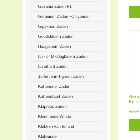
Gazania Zaden F1
Geranium Zaden F1 hybride
Gipskruid Zaden
Goudsbloem Zaden
Haagbloem Zaden
IJs- of Middagbloem Zaden
IJzerhard Zaden
Juffertje-in-'t-groen zaden
Kattensnor Zaden
Gera
Kattenstaart Zaden
Kers
Klaproos Zaden
€
5,59
Klimmende Winde
Klokken van Ierland
Klokwinde