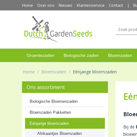
Home
Over ons
Nieuws
Klantenservice
Contact
B
Groentezaden
Biologische zaden
Bloemzaden
Home
/
Bloemzaden
/
Eénjarige bloemzaden
Ons assortiment
Eé
Biologische Bloemenzaden
Bloemzaden Pakketten
Bloe
Eénjarige bloemzaden
Bij de
Afrikaantjes Bloemzaden
bloeien